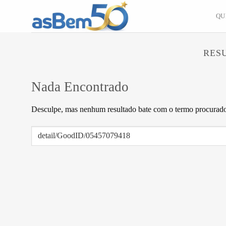
Skip
QU
to
content
RES
Nada Encontrado
Desculpe, mas nenhum resultado bate com o termo procurado.