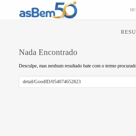
Skip
QU
to
content
RESU
Nada Encontrado
Desculpe, mas nenhum resultado bate com o termo procurado.