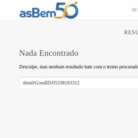
Skip
QU
to
content
RES
Nada Encontrado
Desculpe, mas nenhum resultado bate com o termo procurado.