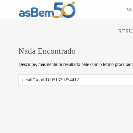
Skip
QU
to
content
RESU
Nada Encontrado
Desculpe, mas nenhum resultado bate com o termo procurado.