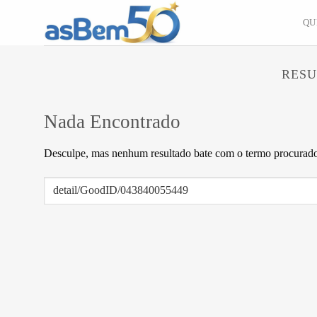
Skip
QU
to
content
RESU
Nada Encontrado
Desculpe, mas nenhum resultado bate com o termo procurado.